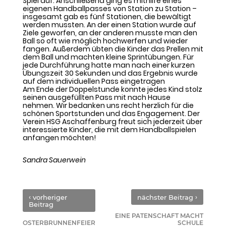
Spiel auf. Anschließend ging es mithilfe eines
eigenen Handballpasses von Station zu Station –
insgesamt gab es fünf Stationen, die bewältigt
werden mussten. An der einen Station wurde auf
Ziele geworfen, an der anderen musste man den
Ball so oft wie möglich hochwerfen und wieder
fangen. Außerdem übten die Kinder das Prellen mit
dem Ball und machten kleine Sprintübungen. Für
jede Durchführung hatte man nach einer kurzen
Übungszeit 30 Sekunden und das Ergebnis wurde
auf dem individuellen Pass eingetragen
Am Ende der Doppelstunde konnte jedes Kind stolz
seinen ausgefüllten Pass mit nach Hause
nehmen. Wir bedanken uns recht herzlich für die
schönen Sportstunden und das Engagement. Der
Verein HSG Aschaffenburg freut sich jederzeit über
interessierte Kinder, die mit dem Handballspielen
anfangen möchten!
Sandra Sauerwein
‹
›
vorheriger
nächster Beitrag
Beitrag
EINE PATENSCHAFT MACHT
OSTERBRUNNENFEIER
SCHULE