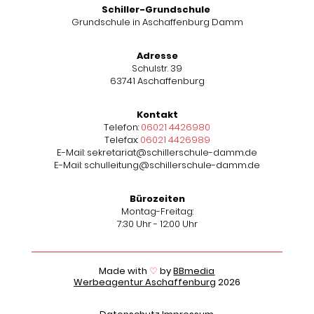
Schiller-Grundschule
Grundschule in Aschaffenburg Damm
Adresse
Schulstr. 39
63741 Aschaffenburg
Kontakt
Telefon:
06021 4426980
Telefax:
06021 4426989
E-Mail: sekretariat@schillerschule-damm.de
E-Mail: schulleitung@schillerschule-damm.de
Bürozeiten
Montag-Freitag:
7:30 Uhr - 12:00 Uhr
Made with
♡
by
BBmedia
Werbeagentur Aschaffenburg
2026