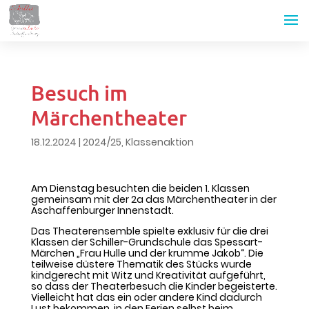
Besuch im
Märchentheater
18.12.2024
|
2024/25
,
Klassenaktion
Am Dienstag besuchten die beiden 1. Klassen
gemeinsam mit der 2a das Märchentheater in der
Aschaffenburger Innenstadt.
Das Theaterensemble spielte exklusiv für die drei
Klassen der Schiller-Grundschule das Spessart-
Märchen „Frau Hulle und der krumme Jakob“. Die
teilweise düstere Thematik des Stücks wurde
kindgerecht mit Witz und Kreativität aufgeführt,
so dass der Theaterbesuch die Kinder begeisterte.
Vielleicht hat das ein oder andere Kind dadurch
Lust bekommen, in den Ferien selbst beim