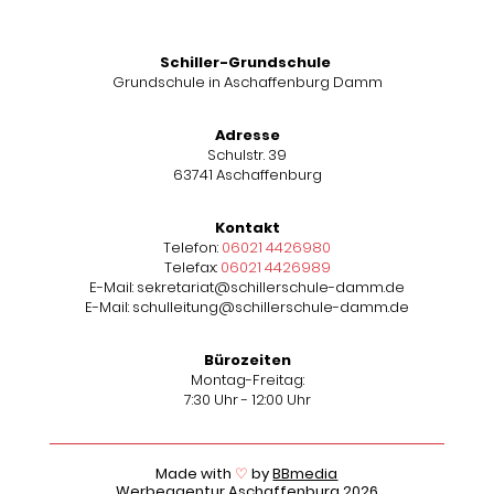
Schiller-Grundschule
Grundschule in Aschaffenburg Damm
Adresse
Schulstr. 39
63741 Aschaffenburg
Kontakt
Telefon:
06021 4426980
Telefax:
06021 4426989
E-Mail: sekretariat@schillerschule-damm.de
E-Mail: schulleitung@schillerschule-damm.de
Bürozeiten
Montag-Freitag:
7:30 Uhr - 12:00 Uhr
Made with
♡
by
BBmedia
Werbeagentur Aschaffenburg
2026